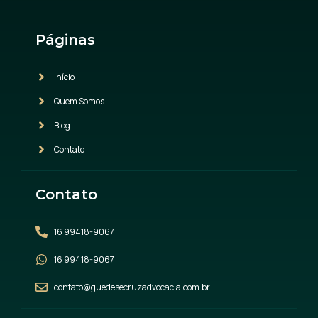
Páginas
Início
Quem Somos
Blog
Contato
Contato
16 99418-9067
16 99418-9067
contato@guedesecruzadvocacia.com.br