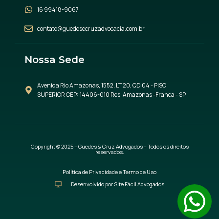
16 99418-9067
contato@guedesecruzadvocacia.com.br
Nossa Sede
Avenida Rio Amazonas, 1552, LT 20, QD 04 - PISO
SUPERIOR CEP: 14406-010 Res. Amazonas -Franca - SP
Copyright © 2025 – Guedes & Cruz Advogados – Todos os direitos
reservados.
Política de Privacidade e Termo de Uso
Desenvolvido por Site Fácil Advogados