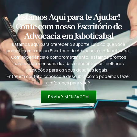
Estamos Aqui para te Ajudar!
Conte com nosso Escritório de
Advocacia em Jaboticabal
Estamos aqui para oferecer o suporte jurídico que você
precisa com o nosso Escritório de Advocacia em Jaboticabal.
Com experiência e comprometimento, estamos prontos
para esclarecer suas dúvidas e encontrar as melhores
soluções para os seus desafios legais.
Entre em contato conosco e descubra como podemos fazer
a diferença para você.
ENVIAR MENSAGEM