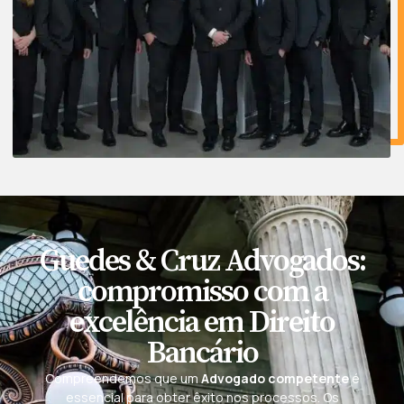
Guedes & Cruz Advogados:
compromisso com a
excelência em Direito
Bancário
Compreendemos que um
Advogado competente
é
essencial para obter êxito nos processos. Os