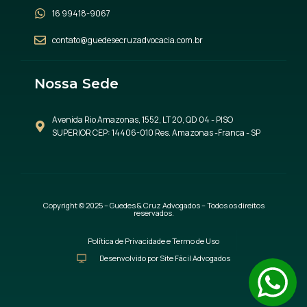
16 99418-9067
contato@guedesecruzadvocacia.com.br
Nossa Sede
Avenida Rio Amazonas, 1552, LT 20, QD 04 - PISO
SUPERIOR CEP: 14406-010 Res. Amazonas -Franca - SP
Copyright © 2025 – Guedes & Cruz Advogados – Todos os direitos
reservados.
Política de Privacidade e Termo de Uso
Desenvolvido por Site Fácil Advogados