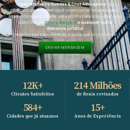
e
specialistas na
Guedes & Cruz Advogados
são
profissionais em quem você pode confiar. Nossa equipe,
altamente especializada, está pronta para solucionar suas
questões de
Direito Bancário
e qualquer outra
demanda jurídica
.
Estamos aqui para oferecer a ajuda que você precisa!
ENVIAR MENSAGEM
12
K+
214
 Milhões
Clientes Satisfeitos
de Reais revisados
584
+
15
+
Cidades que já atuamos
Anos de Experiência