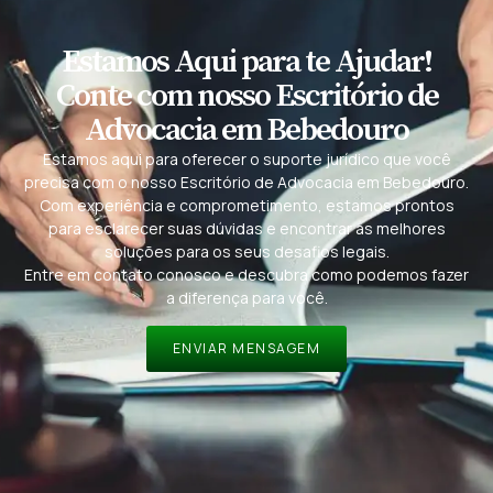
Estamos Aqui para te Ajudar!
Conte com nosso Escritório de
Advocacia em Bebedouro
Estamos aqui para oferecer o suporte jurídico que você
precisa com o nosso Escritório de Advocacia em Bebedouro.
Com experiência e comprometimento, estamos prontos
para esclarecer suas dúvidas e encontrar as melhores
soluções para os seus desafios legais.
Entre em contato conosco e descubra como podemos fazer
a diferença para você.
ENVIAR MENSAGEM