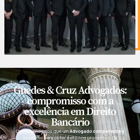
Guedes & Cruz Advogados:
compromisso com a
excelência em Direito
Bancário
Compreendemos que um
Advogado competente
é
essencial para obter êxito nos processos. Os